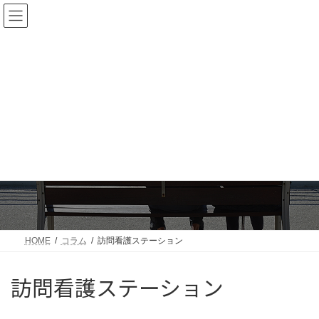
コ
ナ
ン
ビ
テ
ゲ
ン
ー
ツ
シ
へ
ョ
ス
ン
キ
に
ッ
移
コラム
プ
動
「これからの在宅医療」を考察します
HOME
コラム
訪問看護ステーション
訪問看護ステーション