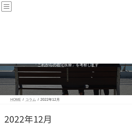
コ
ナ
ン
ビ
テ
ゲ
ン
ー
ツ
シ
へ
ョ
ス
ン
キ
に
ッ
移
コラム
プ
動
「これからの在宅医療」を考察します
HOME
コラム
2022年12月
2022年12月